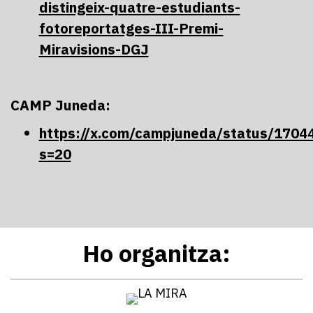
distingeix-quatre-estudiants-
fotoreportatges-III-Premi-
Miravisions-DGJ
CAMP Juneda:
https://x.com/campjuneda/status/170
s=20
Ho organitza: