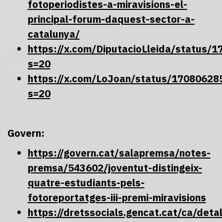
fotoperiodistes-a-miravisions-el-
principal-forum-daquest-sector-a-
catalunya/
https://x.com/DiputacioLleida/status
s=20
https://x.com/LoJoan/status/1708062
s=20
Govern:
https://govern.cat/salapremsa/notes-
premsa/543602/joventut-distingeix-
quatre-estudiants-pels-
fotoreportatges-iii-premi-miravisions
https://dretssocials.gencat.cat/ca/deta